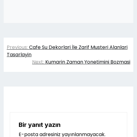
Yazı
Previous:
Cafe Su Dekorlari İle Zarif Musteri Alanlari
gezinmesi
Tasarlayin
Next:
Kumarin Zaman Yonetimini Bozmasi
Bir yanıt yazın
E-posta adresiniz yayınlanmayacak.