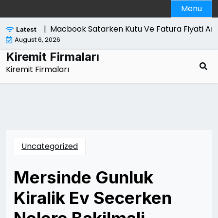
Skip
Menu
to
content
ri Nelerdir |
Macbook Satarken Kutu Ve Fatura Fiyati Artir
Latest
August 6, 2026
Kiremit Firmaları
Kiremit Firmaları
Uncategorized
Mersinde Gunluk
Kiralik Ev Secerken