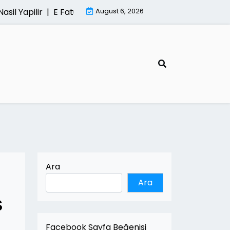
 Yapilir |
E Fatura Sisteminde Kesintisiz Hizmetin Onemi
August 6, 2026
Ara
Ara
s
Facebook Sayfa Beğenisi