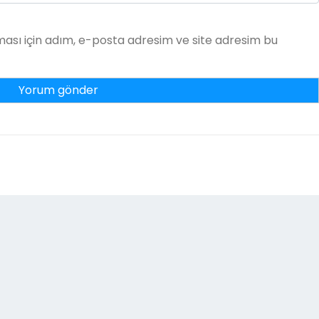
ası için adım, e-posta adresim ve site adresim bu
Kiremit Firmaları
|
Theme Affiliate Eye
by Wp Theme