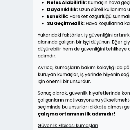
Nefes Alabilirlik:
Kumaşın hava geçirm
Dayanıklılık:
Uzun süreli kullanıma u
Esneklik:
Hareket özgürlüğü sunmalı
Su Geçirmezlik:
Hava koşullarına ka
Yukarıdaki faktörler, iş güvenliğini artırı
alanında çalışan bir işçi düşünün. Eğer g
düşürebilir hem de güvenliğini tehlikeye 
adımdır.
Ayrıca, kumaşların bakım kolaylığı da g
kuruyan kumaşlar, iş yerinde hijyenin sağ
için önemli bir unsurdur.
Sonuç olarak, güvenlik kıyafetlerinde ko
çalışanların motivasyonunu yükseltmektedi
seçiminde bu unsurları dikkate alması 
çalışma ortamının ilk adımıdır!
Güvenlik Elbisesi kumaşları