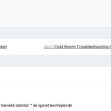
lari
Next:
Cold Room Troubleshooting 
Gerekli alanlar
*
ile işaretlenmişlerdir