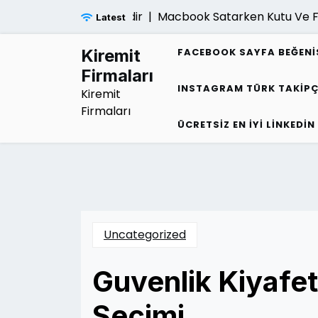
Skip
iligi Belirtileri Nelerdir |
Macbook Satarken Kutu Ve Fatura
Latest
to
content
Kiremit
FACEBOOK SAYFA BEĞENI
Firmaları
INSTAGRAM TÜRK TAKIPÇ
Kiremit
Firmaları
ÜCRETSIZ EN İYI LINKEDIN
Uncategorized
Guvenlik Kiyafe
Secimi