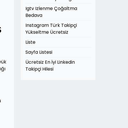
Igtv Izlenme Çoğaltma
Bedava
ş
Instagram Türk Takipçi
Yükseltme Ücretsiz
Liste
Sayfa Listesi
yük
Ücretsiz En İyi Linkedin
ığı
Takipçi Hilesi
u