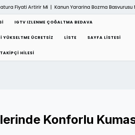
 Fiyati Artirir Mi |
Kanun Yararina Bozma Basvurusu Nasil
SI
IGTV IZLENME ÇOĞALTMA BEDAVA
I YÜKSELTME ÜCRETSIZ
LISTE
SAYFA LISTESI
 TAKIPÇI HILESI
tlerinde Konforlu Kuma