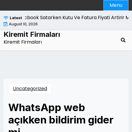
Skip
Menu
to
content
Macbook Satarken Kutu Ve Fatura Fiyati Artirir Mi |
K
Latest
August 10, 2026
Kiremit Firmaları
Kiremit Firmaları
Uncategorized
WhatsApp web
açıkken bildirim gider