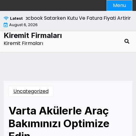
Skip
Menu
to
content
Macbook Satarken Kutu Ve Fatura Fiyati Artirir Mi |
Latest
August 6, 2026
Kiremit Firmaları
Kiremit Firmaları
Uncategorized
Varta Akülerle Araç
Bakımınızı Optimize