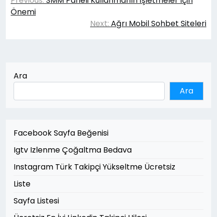
Previous:
SMM Paneli Kullanmanın İşletmeler İçin
gezinmesi
Önemi
Next:
Ağrı Mobil Sohbet Siteleri
Ara
Ara
Facebook Sayfa Beğenisi
Igtv Izlenme Çoğaltma Bedava
Instagram Türk Takipçi Yükseltme Ücretsiz
Liste
Sayfa Listesi