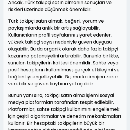
Ancak, Türk takipçi satın almanın sonuçları ve
riskleri üzerinde düşünmek önemlidir.
Türk takipçi satın almak, beğeni, yorum ve
paylaşımlarda anlık bir artış sağlayabilir.
Kullanıcıların profil sayfalarını ziyaret edenler,
yüksek takipçi sayısı nedeniyle güven duygusu
oluşabilir. Bu da organik olarak daha fazla takipçi
kazanma potansiyelini artırabilir. Bununla birlikte,
sunulan takipçilerin kalitesi önemlidir. Sahte veya
pasif hesapların kullanılması, gerçek etkileşimi ve
bağlantıyı engelleyebilir. Bu, marka imajına zarar
verebilir ve güven kaybına yol açabilir.
Bunun yanı sıra, takipçi satın alma işlemi sosyal
medya platformları tarafından tespit edilebilir.
Platformlar, sahte takipçi kullanımını engellemek
için çeşitli algoritmalar ve denetim mekanizmaları
kullanır. Bir hesaptaki takipçilerin büyük bir