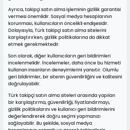
Ayrıca, takipçi satın alma işleminin gizlilik garantisi
vermesi önemlidir. Sosyal medya hesaplarının
korunması, kullanıcıların öncelikli endişesidir.
Dolayısıyla, Türk takipçi satın alma sitelerini
karşılaştırırken, gizlilik politikalarına da dikkat
etmek gerekmektedir.
Son olarak, diğer kullanıcıların geri bildirimleri
incelenmelidir. İncelemeler, daha önce bu hizmeti
kullanan insanların deneyimlerini yansıtır. Olumlu
geri bildirimler, bir sitenin güvenilirliğini ve kalitesini
doğrulayabilir.
Türk takipçi satın alma siteleri arasında yapılan
bir karşılaştırma, güvenilirliği, fiyatlandırmayı,
gizlilik politikalarını ve kullanıcı geri bildirimlerini
değerlendirerek doğru seçimi yapmanızı
sağlayabilir. Bu şekilde, sosyal medya