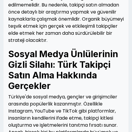
edilmemelidir. Bu nedenle, takipçi satın almadan
önce detaylı bir araştırma yapmak ve güvenilir
kaynaklarla çalışmak önemlidir. Organik büyümeyi
teşvik etmek için gerçek ve etkileşimli takipçiler
elde etmek her zaman daha sürdürülebilir bir
strateji olacaktır.
Sosyal Medya Ünlülerinin
Gizli Silahı: Türk Takipçi
Satın Alma Hakkında
Gerçekler
Türkiye'de sosyal medya, gençler ve girişimciler
arasında popülerlik kazanmıştır. Özellikle
Instagram, YouTube ve TikTok gibi platformlar,
insanların kendilerini ifade etme, takipçi kitlesi
oluşturma ve işletmelerini tanıtma fırsatı sunar.