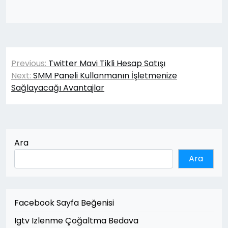
Yazı
Previous:
Twitter Mavi Tikli Hesap Satışı
gezinmesi
Next:
SMM Paneli Kullanmanın İşletmenize
Sağlayacağı Avantajlar
Ara
Ara
Facebook Sayfa Beğenisi
Igtv Izlenme Çoğaltma Bedava