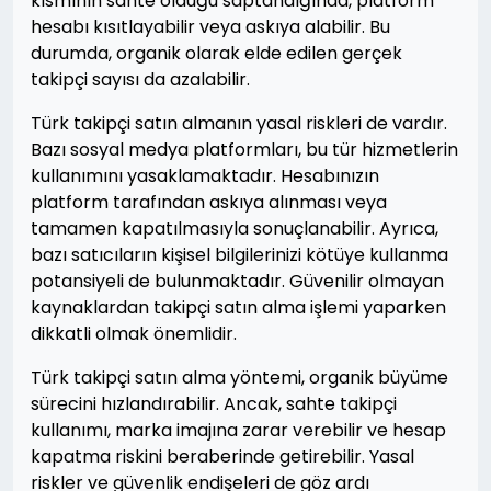
kısmının sahte olduğu saptandığında, platform
hesabı kısıtlayabilir veya askıya alabilir. Bu
durumda, organik olarak elde edilen gerçek
takipçi sayısı da azalabilir.
Türk takipçi satın almanın yasal riskleri de vardır.
Bazı sosyal medya platformları, bu tür hizmetlerin
kullanımını yasaklamaktadır. Hesabınızın
platform tarafından askıya alınması veya
tamamen kapatılmasıyla sonuçlanabilir. Ayrıca,
bazı satıcıların kişisel bilgilerinizi kötüye kullanma
potansiyeli de bulunmaktadır. Güvenilir olmayan
kaynaklardan takipçi satın alma işlemi yaparken
dikkatli olmak önemlidir.
Türk takipçi satın alma yöntemi, organik büyüme
sürecini hızlandırabilir. Ancak, sahte takipçi
kullanımı, marka imajına zarar verebilir ve hesap
kapatma riskini beraberinde getirebilir. Yasal
riskler ve güvenlik endişeleri de göz ardı