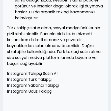
sahip olduğunuzda, hesabınız daha popüler
görünür ve insanlar doğal olarak ilgi duymaya
başlar. Bu da organik takipçi kazanmanızı
kolaylaştırır.
Türk takipçi satın alma, sosyal medya ünlülerinin
gizli silahı olabilir. Bununla birlikte, bu hizmeti
kullanırken dikkatli olmanız ve güvenilir
kaynaklardan satın almanız önemlidir. Doğru
strateji ile kullanıldığında, Türk takipçi satın alma
size sosyal medya platformlarında büyüme ve
başarı sağlayabilir.
Instagram Takipçi Satın Al
Instagram Türk Takipçi
Instagram Yabancı Takipçi
Instagram Ucuz Takipçi