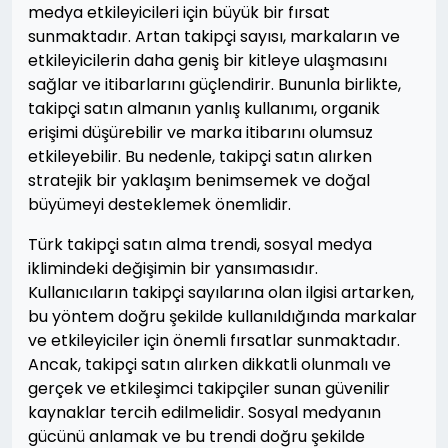
medya etkileyicileri için büyük bir fırsat
sunmaktadır. Artan takipçi sayısı, markaların ve
etkileyicilerin daha geniş bir kitleye ulaşmasını
sağlar ve itibarlarını güçlendirir. Bununla birlikte,
takipçi satın almanın yanlış kullanımı, organik
erişimi düşürebilir ve marka itibarını olumsuz
etkileyebilir. Bu nedenle, takipçi satın alırken
stratejik bir yaklaşım benimsemek ve doğal
büyümeyi desteklemek önemlidir.
Türk takipçi satın alma trendi, sosyal medya
iklimindeki değişimin bir yansımasıdır.
Kullanıcıların takipçi sayılarına olan ilgisi artarken,
bu yöntem doğru şekilde kullanıldığında markalar
ve etkileyiciler için önemli fırsatlar sunmaktadır.
Ancak, takipçi satın alırken dikkatli olunmalı ve
gerçek ve etkileşimci takipçiler sunan güvenilir
kaynaklar tercih edilmelidir. Sosyal medyanın
gücünü anlamak ve bu trendi doğru şekilde