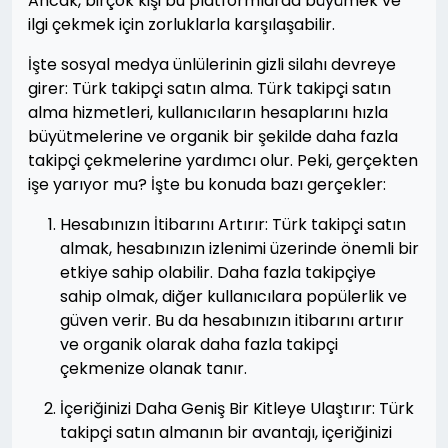
Ancak, birçok kişi bu platformlarda büyümek ve
ilgi çekmek için zorluklarla karşılaşabilir.
İşte sosyal medya ünlülerinin gizli silahı devreye
girer: Türk takipçi satın alma. Türk takipçi satın
alma hizmetleri, kullanıcıların hesaplarını hızla
büyütmelerine ve organik bir şekilde daha fazla
takipçi çekmelerine yardımcı olur. Peki, gerçekten
işe yarıyor mu? İşte bu konuda bazı gerçekler:
Hesabınızın İtibarını Artırır: Türk takipçi satın
almak, hesabınızın izlenimi üzerinde önemli bir
etkiye sahip olabilir. Daha fazla takipçiye
sahip olmak, diğer kullanıcılara popülerlik ve
güven verir. Bu da hesabınızın itibarını artırır
ve organik olarak daha fazla takipçi
çekmenize olanak tanır.
İçeriğinizi Daha Geniş Bir Kitleye Ulaştırır: Türk
takipçi satın almanın bir avantajı, içeriğinizi