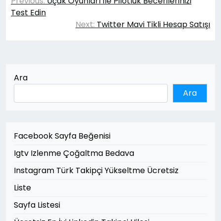
Previous:
Uçak Oyunları İle Pilotluk Becerilerinizi
gezinmesi
Test Edin
Next:
Twitter Mavi Tikli Hesap Satışı
Ara
Ara
Facebook Sayfa Beğenisi
Igtv Izlenme Çoğaltma Bedava
Instagram Türk Takipçi Yükseltme Ücretsiz
Liste
Sayfa Listesi