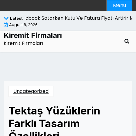
Skip
Menu
to
content
Macbook Satarken Kutu Ve Fatura Fiyati Artirir Mi |
K
Latest
August 8, 2026
Kiremit Firmaları
Kiremit Firmaları
Uncategorized
Tektaş Yüzüklerin
Farklı Tasarım