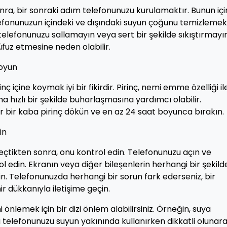
a, bir sonraki adım telefonunuzu kurulamaktır. Bunun içi
efonunuzun içindeki ve dışındaki suyun çoğunu temizlemek 
 telefonunuzu sallamayın veya sert bir şekilde sıkıştırmayı
üfuz etmesine neden olabilir.
Koyun
 içine koymak iyi bir fikirdir. Pirinç, nemi emme özelliği il
ha hızlı bir şekilde buharlaşmasına yardımcı olabilir.
ir kaba pirinç dökün ve en az 24 saat boyunca bırakın.
in
eçtikten sonra, onu kontrol edin. Telefonunuzu açın ve
l edin. Ekranın veya diğer bileşenlerin herhangi bir şekild
n. Telefonunuzda herhangi bir sorun fark ederseniz, bir
r dükkanıyla iletişime geçin.
nlemek için bir dizi önlem alabilirsiniz. Örneğin, suya
ya telefonunuzu suyun yakınında kullanırken dikkatli olunar