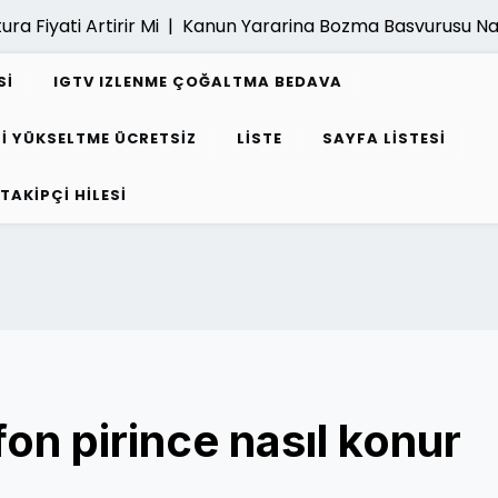
ati Artirir Mi |
Kanun Yararina Bozma Basvurusu Nasil Yap
SI
IGTV IZLENME ÇOĞALTMA BEDAVA
I YÜKSELTME ÜCRETSIZ
LISTE
SAYFA LISTESI
 TAKIPÇI HILESI
on pirince nasıl konur