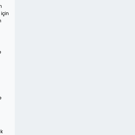
n
için
n
e
e
ak