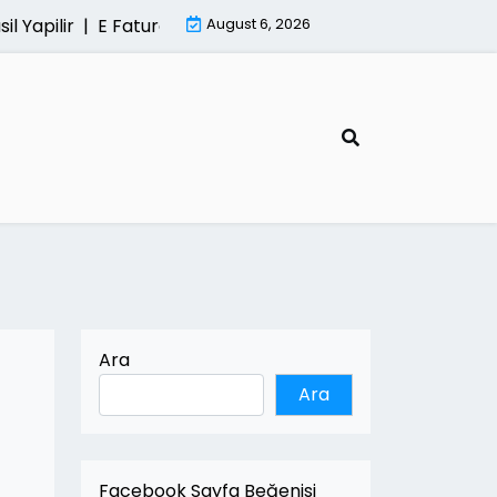
ilir |
E Fatura Sisteminde Kesintisiz Hizmetin Onemi |
August 6, 2026
Mi
Ara
Ara
Facebook Sayfa Beğenisi