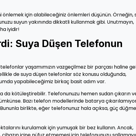
 önlemek için alabileceğiniz önlemleri düşünün. Örneğin, 
nunuzu suyun yakınında dikkatli kullanmak gibi. Unutmayın,
 iyidir!
rdi: Suya Düşen Telefonun
telefonlar yaşamımızın vazgeçilmez bir parçası haline gel
zellikle de suya düşen telefonlar söz konusu olduğunda,
rumda yapabileceğimiz birkaç basit adım var.
daha da kötüleştirebilir. Telefonunuzu hemen sudan çıkarın v
mümkünse. Bazı telefon modellerinde batarya çıkarılamıyo
ununla birlikte, eğer telefonunuz hala açıksa, güç düğme
talarını kurulamak için yumuşak bir bez kullanın. Ancak,
, cihazın içine nüfuz etmemesi için telefonunuzu sallamayı