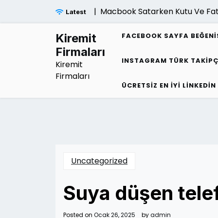
Skip
Macbook Satarken Kutu Ve Fatura Fiy
Latest
to
content
Kiremit
FACEBOOK SAYFA BEĞENI
Firmaları
INSTAGRAM TÜRK TAKIPÇ
Kiremit
Firmaları
ÜCRETSIZ EN İYI LINKEDIN
Uncategorized
Suya düşen telef
Posted on
Ocak 26, 2025
by
admin