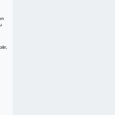
on
u
lir,