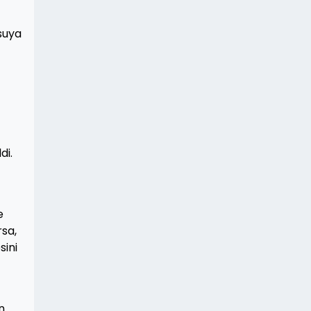
suya
di.
e
rsa,
sini
n