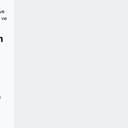
ve
r ve
m
u