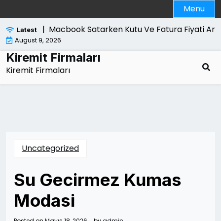
Skip
Menu
to
content
ri Nelerdir |
Macbook Satarken Kutu Ve Fatura Fiyati Artiri
Latest
August 9, 2026
Kiremit Firmaları
Kiremit Firmaları
Uncategorized
Su Gecirmez Kumas
Modasi
Posted on
Mayıs 18, 2026
by
admin