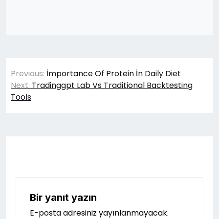
Yazı
Previous:
İmportance Of Protein İn Daily Diet
gezinmesi
Next:
Tradinggpt Lab Vs Traditional Backtesting
Tools
Bir yanıt yazın
E-posta adresiniz yayınlanmayacak.