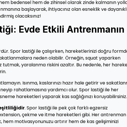
hem bedensel hem de zihinsel olarak zinde kalmanın yolla
enmanına başlayarak, ihtiyacınız olan esneklik ve dayanıklı
ndirmiş olacaksınız!
tiği: Evde Etkili Antrenmanın
ür. Spor lastiği ile çalışırken, hareketlerinizi doğru formd
sakatlanmalara neden olabilir. Örneğin, squat yaparken
düz tutmak, yaralanma riskini azaltır. Bu nedenle, her hareke
in.
lamayın. Isınma, kaslarınızı hazır hale getirir ve sakatla
esneyip rahatlamasına yardımcı olur. Spor lastiği ile her
eme hareketleri yaparak kas sağlığınızı koruyabilirsiniz.
itliliğidir
. Spor lastiği ile pek çok farklı egzersiz
ps extension, çekme ve itme hareketleri gibi. Her antrenman
, hem motivasyonunuzu artırır hem de kas gelişiminizi