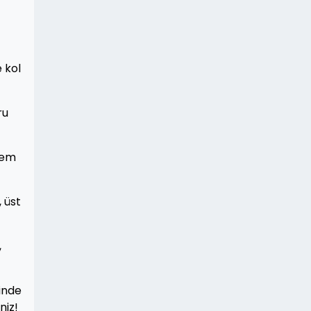
e kol
ru
 hem
, üst
,
rinde
niz!