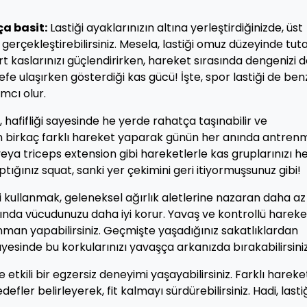
ça basit:
Lastiği ayaklarınızın altına yerleştirdiğinizde, üst
 gerçekleştirebilirsiniz. Mesela, lastiği omuz düzeyinde tut
ırt kaslarınızı güçlendirirken, hareket sırasında dengenizi 
defe ulaşırken gösterdiği kas gücü! İşte, spor lastiği de ben
ımcı olur.
i, hafifliği sayesinde he yerde rahatça taşınabilir ve
yken birkaç farklı hareket yaparak günün her anında antre
eya triceps extension gibi hareketlerle kas gruplarınızı h
aptığınız squat, sanki yer çekimini geri itiyormuşsunuz gibi!
i kullanmak, geleneksel ağırlık aletlerine nazaran daha az 
nında vücudunuzu daha iyi korur. Yavaş ve kontrollü hareke
renman yapabilirsiniz. Geçmişte yaşadığınız sakatlıklardan
yesinde bu korkularınızı yavaşça arkanızda bırakabilirsiniz
 etkili bir egzersiz deneyimi yaşayabilirsiniz. Farklı hareke
fler belirleyerek, fit kalmayı sürdürebilirsiniz. Hadi, lastiğ