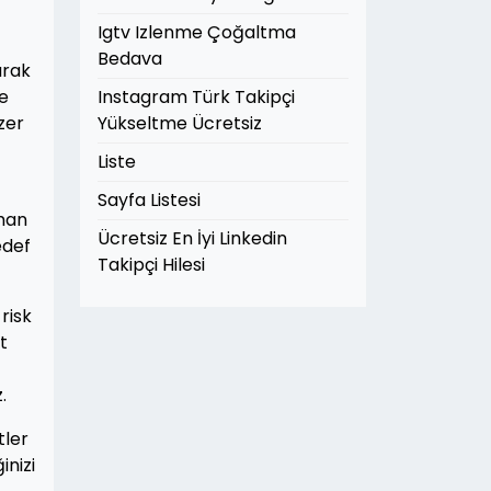
Igtv Izlenme Çoğaltma
Bedava
arak
de
Instagram Türk Takipçi
zer
Yükseltme Ücretsiz
Liste
Sayfa Listesi
nman
Ücretsiz En İyi Linkedin
edef
Takipçi Hilesi
risk
t
.
tler
inizi