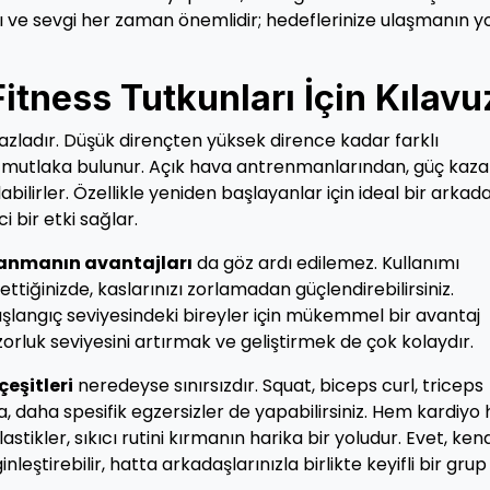
ve sevgi her zaman önemlidir; hedeflerinize ulaşmanın y
Fitness Tutkunları İçin Kılavu
azladır. Düşük dirençten yüksek dirence kadar farklı
iği mutlaka bulunur. Açık hava antrenmanlarından, güç kaz
bilirler. Özellikle yeniden başlayanlar için ideal bir arkad
i bir etki sağlar.
llanmanın avantajları
da göz ardı edilemez. Kullanımı
ttiğinizde, kaslarınızı zorlamadan güçlendirebilirsiniz.
şlangıç seviyesindeki bireyler için mükemmel bir avantaj
zorluk seviyesini artırmak ve geliştirmek de çok kolaydır.
çeşitleri
neredeyse sınırsızdır. Squat, biceps curl, triceps
ra, daha spesifik egzersizler de yapabilirsiniz. Hem kardiy
tikler, sıkıcı rutini kırmanın harika bir yoludur. Evet, kend
leştirebilir, hatta arkadaşlarınızla birlikte keyifli bir grup