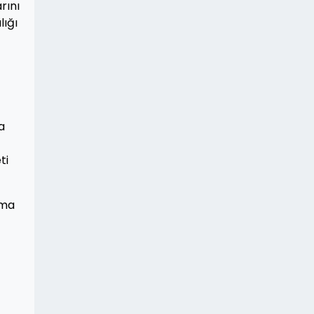
rını
lığı
a
ti
nma