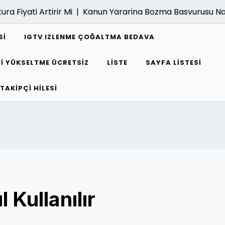
ati Artirir Mi |
Kanun Yararina Bozma Basvurusu Nasil Yap
SI
IGTV IZLENME ÇOĞALTMA BEDAVA
I YÜKSELTME ÜCRETSIZ
LISTE
SAYFA LISTESI
 TAKIPÇI HILESI
 Kullanılır