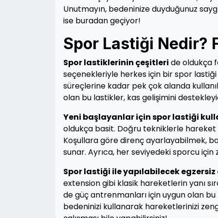
Unutmayın, bedeninize duyduğunuz saygı 
ise buradan geçiyor!
Spor Lastiği Nedir? 
Spor lastiklerinin çeşitleri
de oldukça f
seçenekleriyle herkes için bir spor last
süreçlerine kadar pek çok alanda kullanıla
olan bu lastikler, kas gelişimini destekleyic
Yeni başlayanlar için spor lastiği ku
oldukça basit. Doğru tekniklerle hareket e
Koşullara göre direnç ayarlayabilmek, ba
sunar. Ayrıca, her seviyedeki sporcu için 
Spor lastiği ile yapılabilecek egzersiz 
extension gibi klasik hareketlerin yanı sı
de güç antrenmanları için uygun olan bu las
bedeninizi kullanarak hareketlerinizi zengin