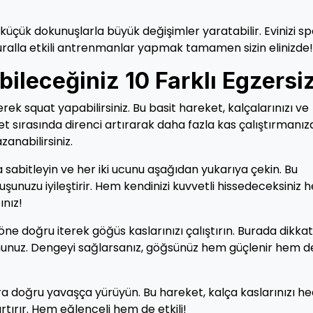
, küçük dokunuşlarla büyük değişimler yaratabilir. Evinizi s
ralla etkili antrenmanlar yapmak tamamen sizin elinizde!
bileceğiniz 10 Farklı Egzersi
rerek squat yapabilirsiniz. Bu basit hareket, kalçalarınızı ve
ket sırasında direnci artırarak daha fazla kas çalıştırmanız
anabilirsiniz.
la sabitleyin ve her iki ucunu aşağıdan yukarıya çekin. Bu
ruşunuzu iyileştirir. Hem kendinizi kuvvetli hissedeceksiniz
ınız!
 öne doğru iterek göğüs kaslarınızı çalıştırın. Burada dikkat
unuz. Dengeyi sağlarsanız, göğsünüz hem güçlenir hem d
lara doğru yavaşça yürüyün. Bu hareket, kalça kaslarınızı h
tırır. Hem eğlenceli hem de etkili!