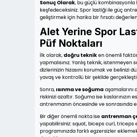
Sonuç Olarak
, bu güçlü kombinasyonla 
keşfedeceksiniz. Spor lastiği ile güç antr
geliştirmek için harika bir fırsatı değerle
Alet Yerine Spor Las
Püf Noktaları
İlk olarak,
doğru teknik
en önemli faktörd
yapmalısınız. Yanlış teknik, istenmeyen 
dizlerinizin hizasını korumak ve belinizi 
yavaş ve kontrollü bir şekilde gerçekleştir
Sonra,
ısınma ve soğuma
aşamalarını at
riskinizi azaltır. Soğuma ise kaslarınızın 
antrenmanın öncesinde ve sonrasında esn
Bir diğer önemli nokta ise
antrenman çeş
yapabilirsiniz: squat, biceps curl, trice
programınızda farklı egzersizler eklemek