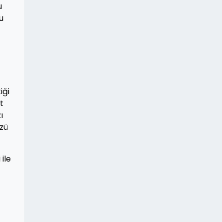
u
u
iği
t
ı
üzü
ile