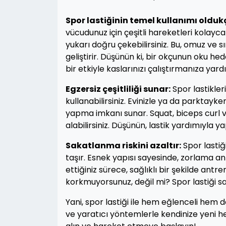
Spor lastiğinin temel kullanımı olduk
vücudunuz için çeşitli hareketleri kolayca
yukarı doğru çekebilirsiniz. Bu, omuz ve s
geliştirir. Düşünün ki, bir okçunun oku he
bir etkiyle kaslarınızı çalıştırmanıza yard
Egzersiz çeşitliliği sunar:
Spor lastikler
kullanabilirsiniz. Evinizle ya da parkta
yapma imkanı sunar. Squat, biceps curl v
alabilirsiniz. Düşünün, lastik yardımıyla y
Sakatlanma riskini azaltır:
Spor lastiğ
taşır. Esnek yapısı sayesinde, zorlama a
ettiğiniz sürece, sağlıklı bir şekilde ant
korkmuyorsunuz, değil mi? Spor lastiği sa
Yani, spor lastiği ile hem eğlenceli hem de
ve yaratıcı yöntemlerle kendinize yeni hede