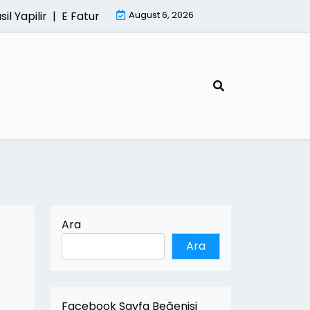
ilir |
E Fatura Sisteminde Kesintisiz Hizmetin Onemi |
August 6, 2026
Mi
Ara
Ara
Facebook Sayfa Beğenisi