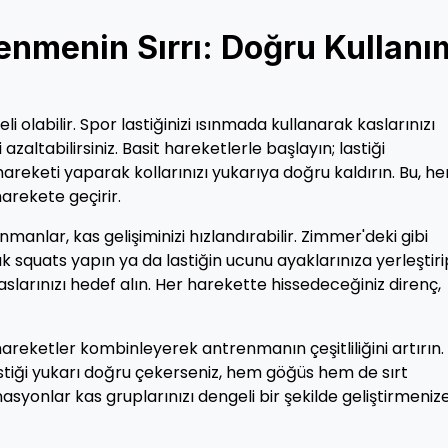
lenmenin Sırrı: Doğru Kullanı
olabilir. Spor lastiğinizi ısınmada kullanarak kaslarınızı
 azaltabilirsiniz. Basit hareketlerle başlayın; lastiği
hareketi yaparak kollarınızı yukarıya doğru kaldırın. Bu, h
arekete geçirir.
nmanlar, kas gelişiminizi hızlandırabilir. Zimmer'deki gibi
ak squats yapın ya da lastiğin ucunu ayaklarınıza yerleştiri
aslarınızı hedef alın. Her harekette hissedeceğiniz direnç,
 hareketler kombinleyerek antrenmanın çeşitliliğini artırın.
stiği yukarı doğru çekerseniz, hem göğüs hem de sırt
binasyonlar kas gruplarınızı dengeli bir şekilde geliştirmeniz