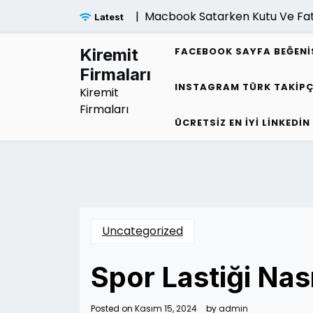
Skip
Macbook Satarken Kutu Ve Fatura Fiy
Latest
to
content
Kiremit
FACEBOOK SAYFA BEĞENI
Firmaları
INSTAGRAM TÜRK TAKIPÇ
Kiremit
Firmaları
ÜCRETSIZ EN İYI LINKEDIN
Uncategorized
Spor Lastiği Nasıl
Posted on
Kasım 15, 2024
by
admin