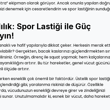
ekstra” ekipman olarak görüyor. Ancak onunla yapılan doğr
i denemek için cesaretlendirin ve spor lastiğinin sunduğ
lık: Spor Lastiği ile Güç
yın!
anaklı ve hafif yapılarıyla dikkat çeker. Herkesin merak ett
apılabilir? Gerçekten, bacak kaslarınızı güçlendirmekten sır
lirsiniz. Örneğin, direnç ile squat yapmak; hem kalçalarınız
yanıklılığını artırır. Bu tür hareketler, genel vücut gücün
i ölçüde artırır.
n esneklik çok önemli bir faktördür. Üstelik spor lastiği 
çlendirdiği gibi, yaralanma riskinizi de düşürür. Özellikle
rda, vücudunuzun esnekliği devreye girer ve zindeliğinizi
 sunar. Unutulmamalıdır ki, esnek bir vücut, daha hareket