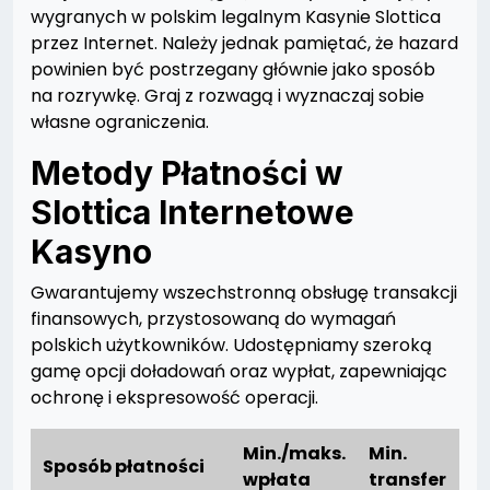
wygranych w polskim legalnym Kasynie Slottica
przez Internet. Należy jednak pamiętać, że hazard
powinien być postrzegany głównie jako sposób
na rozrywkę. Graj z rozwagą i wyznaczaj sobie
własne ograniczenia.
Metody Płatności w
Slottica Internetowe
Kasyno
Gwarantujemy wszechstronną obsługę transakcji
finansowych, przystosowaną do wymagań
polskich użytkowników. Udostępniamy szeroką
gamę opcji doładowań oraz wypłat, zapewniając
ochronę i ekspresowość operacji.
Min./maks.
Min.
O
Sposób płatności
wpłata
transfer
p