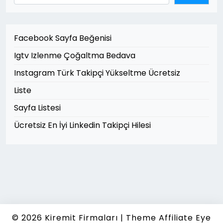
Facebook Sayfa Beğenisi
Igtv Izlenme Çoğaltma Bedava
Instagram Türk Takipçi Yükseltme Ücretsiz
Liste
Sayfa Listesi
Ücretsiz En İyi Linkedin Takipçi Hilesi
© 2026
Kiremit Firmaları
|
Theme Affiliate Eye