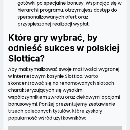
gotówki po specjalne bonusy. Wspinając się w
hierarchii programu, otrzymujesz dostęp do
spersonalizowanych ofert oraz
przyspieszonej realizacji wypłat.
Które gry wybrać, by
odnieść sukces w polskiej
Slottica?
Aby maksymalizować swoje możliwości wygranej
w internetowym kasynie Slottica, warto
skoncentrować się na renomowanych slotach
charakteryzujących się wysokim
współczynnikiem zwrotu oraz ciekawymi opcjami
bonusowymi. Poniżej prezentujemy zestawienie
trzech polecanych tytułów, które zyskały
popularność wśród użytkowników: