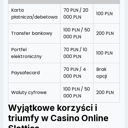
Karta
70 PLN / 20
100 PLN
Bł
płatnicza/debetowa
000 PLN
100 PLN / 50
1-
Transfer bankowy
200 PLN
000 PLN
uż
Portfel
70 PLN / 10
100 PLN
Bł
elektroniczny
000 PLN
70 PLN / 4
Brak
Paysafecard
Bł
000 PLN
opcji
100 PLN / 50
Waluty cyfrowe
200 PLN
Bł
000 PLN
Wyjątkowe korzyści i
triumfy w Casino Online