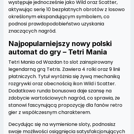
występuje jednocześnie jako Wild oraz Scatter,
aktywując serię 10 bezpłatnych obrotów z losowo
określonym ekspandującym symbolem, co
podnosi prawdopodobieństwo uzyskania
znaczących nagród.
Najpopularniejszy nowy polski
automat do gry – Tetri Mania
Tetri Mania od Wazdan to slot zainspirowany
legendarną grą Tetris. Zawiera 4 rolki oraz 9 linii
płatniczych. Tytuł wyróżnia się żywą mechaniką
rozgrywki oraz obecnością ikon Wild i Scatter.
Dodatkowo runda bonusowa daje szansę na
zdobycie wartościowych nagród, co sprawia, że
stanowi fascynującą propozycję dla fanów retro
gier z współczesnym charakterem.
Decydując się na wymienione sloty, podnosisz
swoje możliwości osiągnięcia satysfakcjonujących