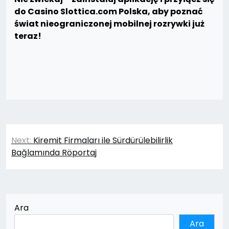
do Casino Slottica.com Polska, aby poznać
świat nieograniczonej mobilnej rozrywki już
teraz!
Yazı
Next:
Kiremit Firmaları ile Sürdürülebilirlik
gezinmesi
Bağlamında Röportaj
Ara
Ara