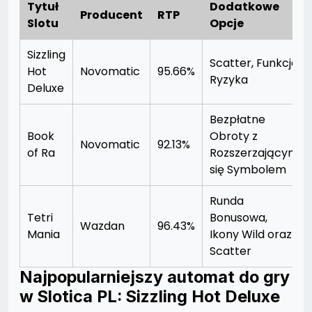
Tytuł
Dodatkowe
Producent
RTP
Slotu
Opcje
Sizzling
Scatter, Funkcja
Hot
Novomatic
95.66%
Ryzyka
Deluxe
Bezpłatne
Book
Obroty z
Novomatic
92.13%
of Ra
Rozszerzającym
się Symbolem
Runda
Tetri
Bonusowa,
Wazdan
96.43%
Mania
Ikony Wild oraz
Scatter
Najpopularniejszy automat do gry
w Slotica PL: Sizzling Hot Deluxe