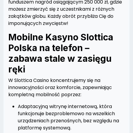
funduszem nagród osiągającym 250 000 zł, gdzie
możesz zmierzyć się z uczestnikami z różnych
zakątków globu. Każdy obrót przybliża Cię do
imponujących zwycięstw!
Mobilne Kasyno Slottica
Polska na telefon –
zabawa stale w zasięgu
ręki
W Slottica Casino koncentrujemy się na
innowacyjności oraz komforcie, zapewniając
kompletną mobilność poprzez:
Adaptacyjną witrynę internetową, która
funkcjonuje bezproblemowo na wszelkich
urządzeniach przenośnych, bez względu na
platformę systemową.