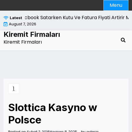
Skip
Menu
to
content
Macbook Satarken Kutu Ve Fatura Fiyati Artirir Mi |
K
Latest
August 7, 2026
Kiremit Firmaları
Kiremit Firmaları
1
Slottica Kasyno w
Polsce
Posted on
Şubat 2, 2016
Haziran 8, 2025
by
admin