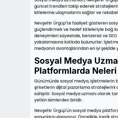
güncel trendleri takip ederek stratejiler
kitlelerine ulaşmalarını sağlar ve rekab
Nevşehir Ürgüp'te faaliyet gösteren sosy
güçlendirmek ve hedef kitleleriyle bağ ku
deneyimleri sayesinde, benzersiz ve SEO
yakalamasına katkıda bulunurlar. İşletm
medyanın avantajlarından en iyi şekilde y
Sosyal Medya Uzman
Platformlarda Neleri
Günümüzde sosyal medya, işletmelerin ba
şirketlerin dijital pazarlama stratejileri
sahiptir. Sosyal medya uzmanı olarak ta
yetkin isimlerden biridir.
Nevşehir Ürgüp'ün sosyal medya platformla
sonuçlara ulaşıyoruz. Öncelikle, içerik s