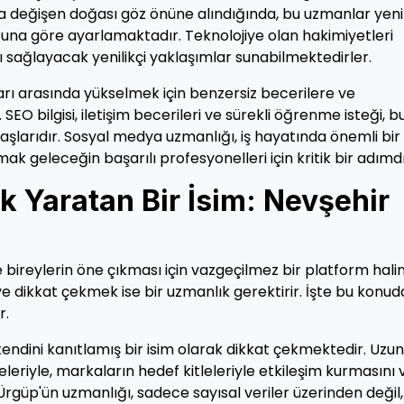
la değişen doğası göz önüne alındığında, bu uzmanlar yeni
 buna göre ayarlamaktadır. Teknolojiye olan hakimiyetleri
ı sağlayacak yenilikçi yaklaşımlar sunabilmektedirler.
ı arasında yükselmek için benzersiz becerilere ve
O bilgisi, iletişim becerileri ve sürekli öğrenme isteği, b
aşlarıdır. Sosyal medya uzmanlığı, iş hayatında önemli bir 
k geleceğin başarılı profesyonelleri için kritik bir adımdı
 Yaratan Bir İsim: Nevşehir
ireylerin öne çıkması için vazgeçilmez bir platform hali
e dikkat çekmek ise bir uzmanlık gerektirir. İşte bu konud
r.
ndini kanıtlamış bir isim olarak dikkat çekmektedir. Uzun
leriyle, markaların hedef kitleleriyle etkileşim kurmasını 
 Ürgüp'ün uzmanlığı, sadece sayısal veriler üzerinden değil,