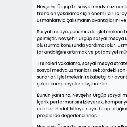
Nevşehir Ürgüp'te sosyal medya uzmanları,
trendleri yakalamak için önemli bir rol
uzmanlarıyla çalışmanın avantajlarını ve
Sosyal medya, günümüzde işletmelerin bü
gelmiştir. Nevşehir Ürgüp sosyal medya uz
oluşturma konusunda yardımcı olur. Uzma
farkındalığını artırmak ve potansiyel müşt
Trendleri yakalama, sosyal medya stratej
sosyal medya uzmanları, sektördeki son gel
sunarlar. İşletmelerin rekabetçi bir ava
çekici kampanyalar oluştururlar.
Bunun yanı sıra, Nevşehir Ürgüp sosyal me
İçerik performansını izleyerek, kampanyala
ederler. Hedef kitleye neyin hitap ettiğini
projelerde değerlendirirler.
Nevşehir Ürgüp'te sosyal medya trendler