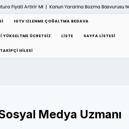
yati Artirir Mi |
Kanun Yararina Bozma Basvurusu Nasil Ya
SI
IGTV IZLENME ÇOĞALTMA BEDAVA
I YÜKSELTME ÜCRETSIZ
LISTE
SAYFA LISTESI
 TAKIPÇI HILESI
 Sosyal Medya Uzmanı