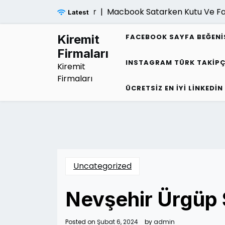
Skip
Macbook Satarken Kutu Ve Fatura Fi
Latest
to
content
Kiremit
FACEBOOK SAYFA BEĞENI
Firmaları
INSTAGRAM TÜRK TAKIPÇ
Kiremit
Firmaları
ÜCRETSIZ EN İYI LINKEDIN
Uncategorized
Nevşehir Ürgüp
Posted on
Şubat 6, 2024
by
admin