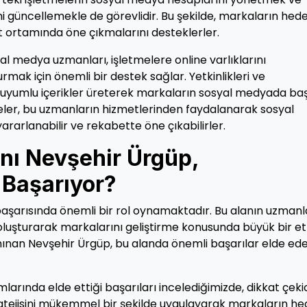
ini güncellemekle de görevlidir. Bu şekilde, markaların hed
et ortamında öne çıkmalarını desteklerler.
al medya uzmanları, işletmelere online varlıklarını
rmak için önemli bir destek sağlar. Yetkinlikleri ve
 uyumlu içerikler üreterek markaların sosyal medyada baş
eler, bu uzmanların hizmetlerinden faydalanarak sosyal
ararlanabilir ve rekabette öne çıkabilirler.
ı Nevşehir Ürgüp,
 Başarıyor?
şarısında önemli bir rol oynamaktadır. Bu alanın uzmanla
ni oluşturarak markalarını geliştirme konusunda büyük bir et
nınan Nevşehir Ürgüp, bu alanda önemli başarılar elde ed
rında elde ettiği başarıları incelediğimizde, dikkat çeki
tratejisini mükemmel bir şekilde uygulayarak markaların he