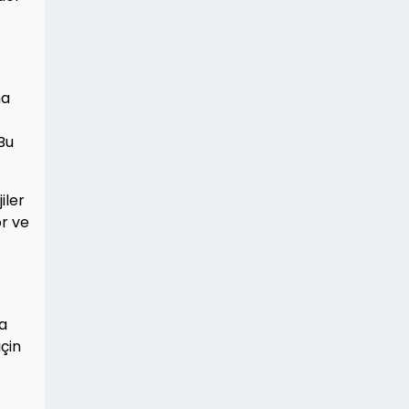
ma
Bu
iler
or ve
da
çin