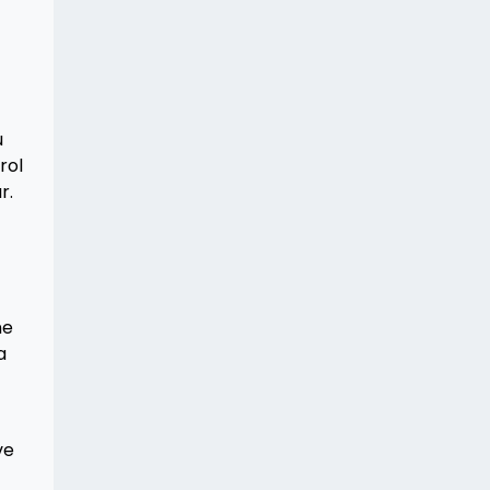
u
rol
r.
ne
a
ve