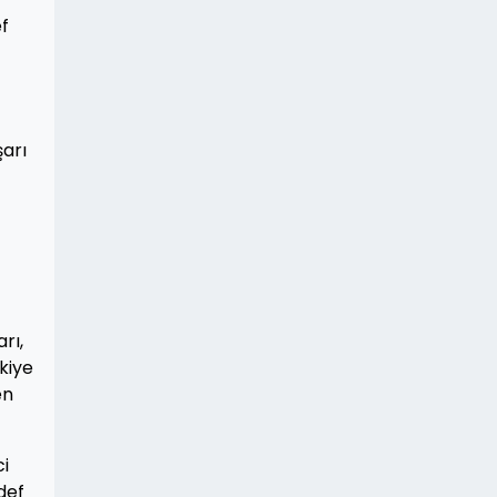
ef
arı
rı,
kiye
en
ci
def