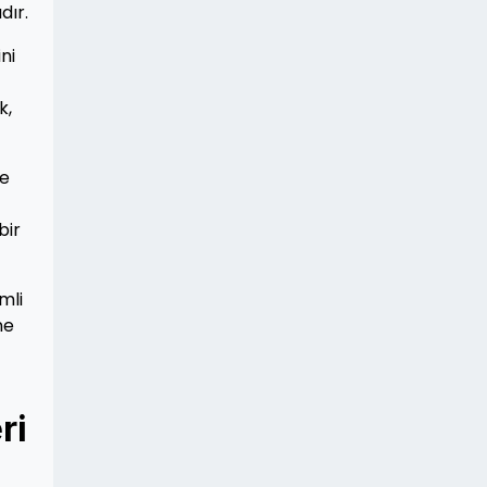
dır.
ni
k,
ce
bir
mli
ne
ri