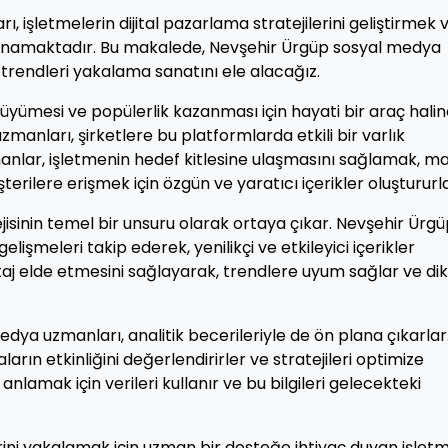
 işletmelerin dijital pazarlama stratejilerini geliştirmek 
 oynamaktadır. Bu makalede, Nevşehir Ürgüp sosyal medya
 trendleri yakalama sanatını ele alacağız.
yümesi ve popülerlik kazanması için hayati bir araç hali
manları, şirketlere bu platformlarda etkili bir varlık
nlar, işletmenin hedef kitlesine ulaşmasını sağlamak, m
erilere erişmek için özgün ve yaratıcı içerikler oluştururla
isinin temel bir unsuru olarak ortaya çıkar. Nevşehir Ürg
işmeleri takip ederek, yenilikçi ve etkileyici içerikler
ntaj elde etmesini sağlayarak, trendlere uyum sağlar ve di
dya uzmanları, analitik becerileriyle de ön plana çıkarlar
rın etkinliğini değerlendirirler ve stratejileri optimize
 anlamak için verileri kullanır ve bu bilgileri gelecekteki
ini yakalamak için uzman bir desteğe ihtiyaç duyan işlet