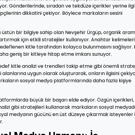
r. Gönderilerinde, sıradan ve tekdüze içerikler yerine ilgi
çilerinin dikkatini çekiyor. Böylece markaların sesini
üstün bir bilgiye sahip olan Nevşehir Ürgüp, organik ara
ırmak için etkili stratejiler kullanıyor. Anahtar kelimeleri
hedeflenen kitle tarafından kolayca bulunmasını sağlıyor. 
ha geniş bir kitleye hitap etme imkanı sunuyor.
ef kitle analizi ve trendleri takip etme gibi önemli stratej
gi alanlarına uygun olarak oluşturarak, onların ilgisini çekiy
markaların sosyal medya platformlarında daha fazla kişiye
formlarda büyük bir başarı elde ediyor. Özgün içerikleri,
nalizi gibi stratejileri kullanarak markaların sosyal medya
sosyal medyanın gücünü en üst düzeye çıkarmak isteyenler i
r.