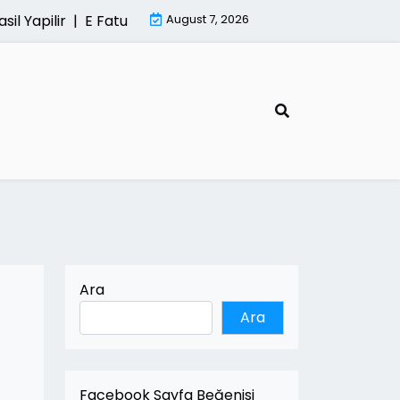
pilir |
E Fatura Sisteminde Kesintisiz Hizmetin Onemi |
August 7, 2026
M
Ara
Ara
Facebook Sayfa Beğenisi