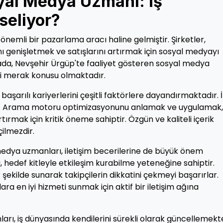
yal Medya Uzmanı: İş
seliyor?
nemli bir pazarlama aracı haline gelmiştir. Şirketler,
ı genişletmek ve satışlarını artırmak için sosyal medyayı
tada, Nevşehir Ürgüp'te faaliyet gösteren sosyal medya
ği merak konusu olmaktadır.
şarılı kariyerlerini çeşitli faktörlere dayandırmaktadır. İ
ler. Arama motoru optimizasyonunu anlamak ve uygulamak,
tırmak için kritik öneme sahiptir. Özgün ve kaliteli içerik
çilmezdir.
medya uzmanları, iletişim becerilerine de büyük önem
 hedef kitleyle etkileşim kurabilme yeteneğine sahiptir.
ir şekilde sunarak takipçilerin dikkatini çekmeyi başarırlar.
ra en iyi hizmeti sunmak için aktif bir iletişim ağına
rı, iş dünyasında kendilerini sürekli olarak güncellemekt