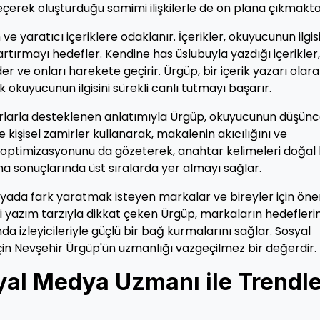
eçerek oluşturduğu samimi ilişkilerle de ön plana çıkmakta
e yaratıcı içeriklere odaklanır. İçerikler, okuyucunun ilgisi
 artırmayı hedefler. Kendine has üslubuyla yazdığı içerikler,
er ve onları harekete geçirir. Ürgüp, bir içerik yazarı olara
ek okuyucunun ilgisini sürekli canlı tutmayı başarır.
aforlarla desteklenen anlatımıyla Ürgüp, okuyucunun düşün
e kişisel zamirler kullanarak, makalenin akıcılığını ve
SEO optimizasyonunu da gözeterek, anahtar kelimeleri doğal 
ma sonuçlarında üst sıralarda yer almayı sağlar.
yada fark yaratmak isteyen markalar ve bireyler için öne
ici yazım tarzıyla dikkat çeken Ürgüp, markaların hedefleri
 izleyicileriyle güçlü bir bağ kurmalarını sağlar. Sosyal
in Nevşehir Ürgüp'ün uzmanlığı vazgeçilmez bir değerdir.
al Medya Uzmanı ile Trendle