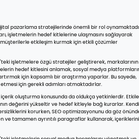
ital pazarlama stratejilerinde önemli bir rol oynamaktadı
, işletmelerin hedef kitlelerine ulaşmasını sağlayarak
 müşterilerle etkileşim kurmak için etkili çözümler
ki işletmelere özgü stratejiler geliştirerek, markalarının
melerin hedef kitlesini anlamak, sosyal medya platformlar
 artırmak için kapsamlı bir araştırma yaparlar. Bu sayede,
etmesi için gerekli adımları atmaktadırlar.
çerik oluşturma konusunda da oldukça yetkinlerdir. Etkile
anın değerini yükseltir ve hedef kitleyle bağ kurarlar. Kendi
nzersizliklerini korurken, SEO optimizasyonunu da göz önünd
 ve tamamen ayrıntılı paragraflar kullanarak, içeriklerini
teki işletmelerin sosyal medya hesaplarını yönetmek ve