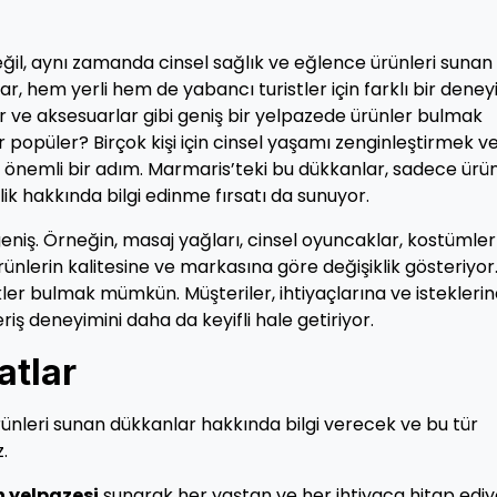
eğil, aynı zamanda cinsel sağlık ve eğlence ürünleri sunan
lar, hem yerli hem de yabancı turistler için farklı bir dene
ar ve aksesuarlar gibi geniş bir yelpazede ürünler bulmak
popüler? Birçok kişi için cinsel yaşamı zenginleştirmek v
na önemli bir adım. Marmaris’teki bu dükkanlar, sadece ürü
k hakkında bilgi edinme fırsatı da sunuyor.
eniş. Örneğin, masaj yağları, cinsel oyuncaklar, kostümler
ürünlerin kalitesine ve markasına göre değişiklik gösteriyor
er bulmak mümkün. Müşteriler, ihtiyaçlarına ve istekleri
veriş deneyimini daha da keyifli hale getiriyor.
atlar
rünleri sunan dükkanlar hakkında bilgi verecek ve bu tür
.
n yelpazesi
sunarak her yaştan ve her ihtiyaca hitap ediy