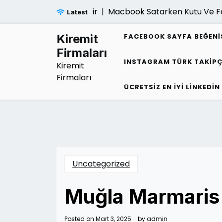
Skip
iligi Belirtileri Nelerdir |
Macbook Satarken Kutu Ve Fatura
Latest
to
content
Kiremit
FACEBOOK SAYFA BEĞENI
Firmaları
INSTAGRAM TÜRK TAKIPÇ
Kiremit
Firmaları
ÜCRETSIZ EN İYI LINKEDIN
Uncategorized
Muğla Marmaris 
Posted on
Mart 3, 2025
by
admin