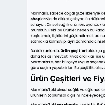
Marmaris, sadece doğal güzellikleriyle d
shop
larıyla da dikkat çekiyor. Bu dükkan
sunuyor. Cinsel sağlık ürünleri, oyuncakl
mümkün. Peki, bu ürünler neden bu kadar 
keşfetmek, ilişkilerini güçlendirmek adı
satmakla kalmayıp, aynı zamanda cinselli
Bu dükkanlarda,
ürün çeşitleri
oldukça g
daha fazlası mevcut. Fiyat aralıkları ise 
Marmaris’te, her bütçeye uygun seçenekl
göre seçim yapabilirler. Bu çeşitlilik, alış
Ürün Çeşitleri ve Fiy
Marmaris’teki cinsel sağlık ve eğlence ü
ürünlerin toplumsal algısını inceleyeceğiz
Marmaris’teki
sex shop
lar, geniş bir
ürü