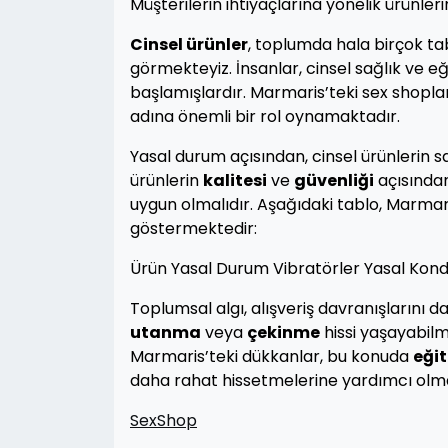
Müşterilerin ihtiyaçlarına yönelik ürünlerin
Cinsel ürünler
, toplumda hala birçok tabu
görmekteyiz. İnsanlar, cinsel sağlık ve e
başlamışlardır. Marmaris’teki sex shoplar
adına önemli bir rol oynamaktadır.
Yasal durum açısından, cinsel ürünlerin sa
ürünlerin
kalitesi
ve
güvenliği
açısından 
uygun olmalıdır. Aşağıdaki tablo, Marmar
göstermektedir:
Ürün Yasal Durum Vibratörler Yasal Kond
Toplumsal algı, alışveriş davranışlarını da
utanma
veya
çekinme
hissi yaşayabil
Marmaris’teki dükkanlar, bu konuda
eğit
daha rahat hissetmelerine yardımcı olm
SexShop