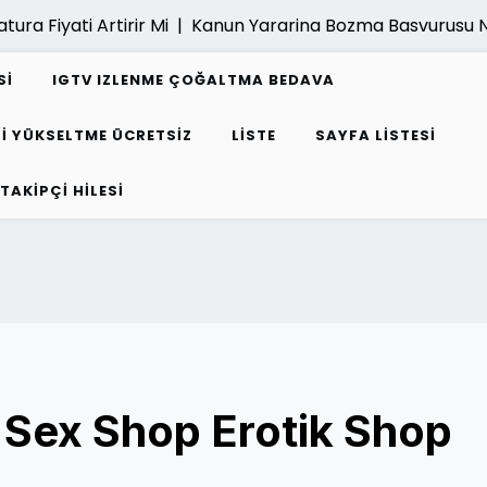
 Fiyati Artirir Mi |
Kanun Yararina Bozma Basvurusu Nasil
SI
IGTV IZLENME ÇOĞALTMA BEDAVA
I YÜKSELTME ÜCRETSIZ
LISTE
SAYFA LISTESI
 TAKIPÇI HILESI
Sex Shop Erotik Shop