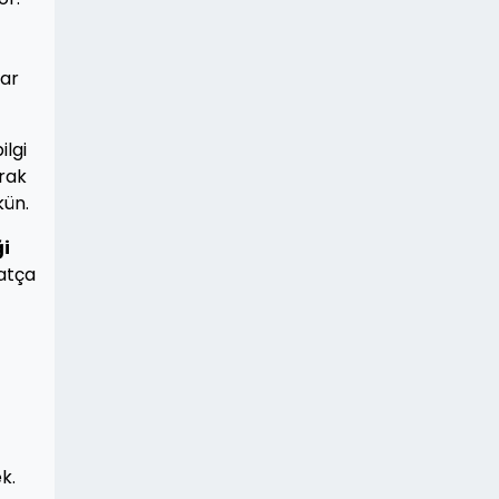
dar
ilgi
arak
kün.
ği
hatça
k.