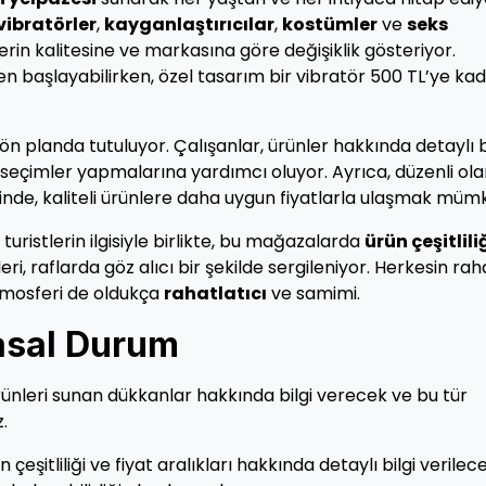
vibratörler
,
kayganlaştırıcılar
,
kostümler
ve
seks
lerin kalitesine ve markasına göre değişiklik gösteriyor.
den başlayabilirken, özel tasarım bir vibratör 500 TL’ye ka
ön planda tutuluyor. Çalışanlar, ürünler hakkında detaylı b
 seçimler yapmalarına yardımcı oluyor. Ayrıca, düzenli ol
nde, kaliteli ürünlere daha uygun fiyatlarla ulaşmak müm
turistlerin ilgisiyle birlikte, bu mağazalarda
ürün çeşitlili
ri, raflarda göz alıcı bir şekilde sergileniyor. Herkesin ra
tmosferi de oldukça
rahatlatıcı
ve samimi.
asal Durum
rünleri sunan dükkanlar hakkında bilgi verecek ve bu tür
.
şitliliği ve fiyat aralıkları hakkında detaylı bilgi verilece