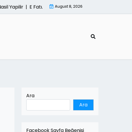
 Yapilir |
E Fatura Sisteminde Kesintisiz Hizmetin Onemi
August 8, 2026
Ara
Ara
Facebook Sayfa Beğenisi