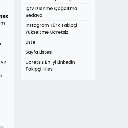
Igtv Izlenme Çoğaltma
Bedava
sex
yim
Instagram Türk Takipçi
Yükseltme Ücretsiz
e
Liste
n
Sayfa Listesi
 ve
Ücretsiz En İyi Linkedin
.
Takipçi Hilesi
ne
or.