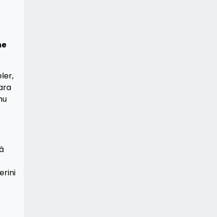
me
ler,
lara
nu
lâ
erini