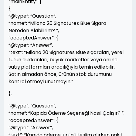
“mainEntity”: [
{
“@type”: “Question”,
“name”: “Milano 20 Signatures Blue Sigara
Nereden Alabilirim? “,
“acceptedAnswer”: {
“@type”: “Answer”,
“text”: “Milano 20 Signatures Blue sigaraları, yerel
tütün dükkânları, büyük marketler veya online
satış platformları aracılığıyla temin edilebilir.
Satın almadan önce, ürünün stok durumunu
kontrol etmeyi unutmayın.”
},
“@type”: “Question”,
“name”: “Kapıda Ödeme Seçeneği Nasıl Çalışır? “,
“acceptedAnswer”: {
“@type”: “Answer”,
“text”: “Kapıda ödeme, ürünü teslim alırken nakit