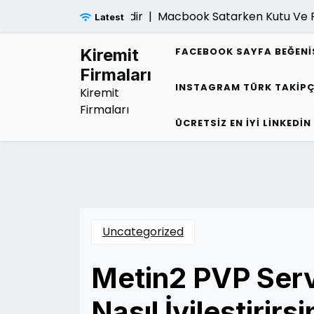
Skip
iligi Belirtileri Nelerdir |
Macbook Satarken Kutu Ve Fatur
Latest
to
content
Kiremit
FACEBOOK SAYFA BEĞENI
Firmaları
INSTAGRAM TÜRK TAKIPÇ
Kiremit
Firmaları
ÜCRETSIZ EN İYI LINKEDIN
Uncategorized
Metin2 PVP Serv
Nasıl İyileştirirsi