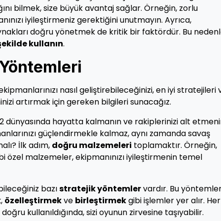
ını bilmek, size büyük avantaj sağlar. Örneğin, zorlu
ızı iyileştirmeniz gerektiğini unutmayın. Ayrıca,
ynakları doğru yönetmek de kritik bir faktördür. Bu nedenl
şekilde kullanın
.
 Yöntemleri
manlarınızı nasıl geliştirebileceğinizi, en iyi stratejileri 
izi artırmak için gereken bilgileri sunacağız.
n2 dünyasında hayatta kalmanın ve rakiplerinizi alt etmen
manlarınızı güçlendirmekle kalmaz, aynı zamanda savaş
alı? İlk adım,
doğru malzemeleri
toplamaktır. Örneğin,
bi özel malzemeler, ekipmanınızı iyileştirmenin temel
abileceğiniz bazı
stratejik yöntemler
vardır. Bu yöntemle
k
,
özelleştirmek
ve
birleştirmek
gibi işlemler yer alır. Her
oğru kullanıldığında, sizi oyunun zirvesine taşıyabilir.