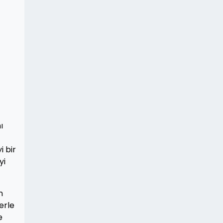
ı
i bir
yi
n
erle
e