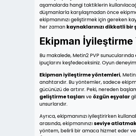
aşamalarda hangi taktiklerin kullanılacağ
düşmanlarla karşılaşmadan önce ekipmanın
ekipmanınızı geliştirmek için gereken ka
her zaman
kaynaklarınızı dikkatli bir 
Ekipman İyileştirme
Bu makalede, Metin2 PVP sunucularında ekip
ipuçlarını keşfedeceksiniz. Oyun deneyimin
Ekipman iyileştirme yöntemleri
, Meti
anahtarıdır. Bu yöntemler, sadece ekip
gücünüzü de artırır. Peki, nereden başlam
geliştirme taşları
ve
özgün eşyalar
gi
unsurlarıdır.
Ayrıca, ekipmanınızı iyileştirirken kullan
arasında, ekipmanınızı
seviye atlatma
yöntem, belirli bir amaca hizmet eder ve d