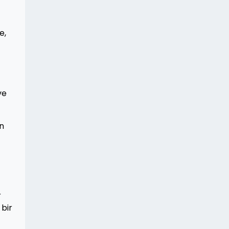
e,
ve
in
r
 bir