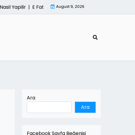
l Yapilir |
E Fatura Sisteminde Kesintisiz Hizmetin Onemi
August 9, 2026
Ara
Ara
Facebook Sayfa Beğenisi