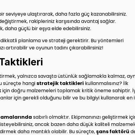
bir seviyeye ulaştırarak, daha fazla güç kazanabilirsiniz.
 değiştirmek, rakipleriniz karşısında avantaj sağlar.
k, daha güçlü bir eşya elde edebilirsiniz.
dikkatli planlama ve strateji gerektirir. Bu yöntemleri
ı artırabilir ve oyunun tadını çıkarabilirsiniz!
Taktikleri
tirmek, yalnızca savaşta üstünlük sağlamakla kalmaz, ayn
bu süreçte hangi
stratejik taktikleri
kullanmalısınız? İlk
k
için doğru malzemeleri toplamak kritik öneme sahiptir. İy
r için gerekli olduğunu bilir ve bu bilgiyi kullanarak en i
aşamalarında
sabırlı olmaktır. Ekipmanınızı geliştirmek içi
steyebilirsiniz, ancak bazen daha düşük kaliteli malzemel
irmek daha mantıklı olabilir. Bu süreçte,
şans faktörü
d