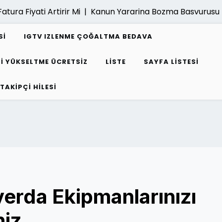
a Fiyati Artirir Mi |
Kanun Yararina Bozma Basvurusu Nasi
SI
IGTV IZLENME ÇOĞALTMA BEDAVA
I YÜKSELTME ÜCRETSIZ
LISTE
SAYFA LISTESI
 TAKIPÇI HILESI
erda Ekipmanlarınızı
niz