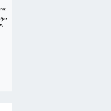
nız.
iğer
n,