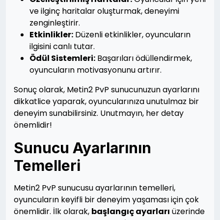
ve ilginç haritalar oluşturmak, deneyimi
zenginleştirir.
Etkinlikler:
Düzenli etkinlikler, oyuncuların
ilgisini canlı tutar.
Ödül Sistemleri:
Başarıları ödüllendirmek,
oyuncuların motivasyonunu artırır.
Sonuç olarak, Metin2 PvP sunucunuzun ayarlarını
dikkatlice yaparak, oyuncularınıza unutulmaz bir
deneyim sunabilirsiniz. Unutmayın, her detay
önemlidir!
Sunucu Ayarlarının
Temelleri
Metin2 PvP sunucusu ayarlarının temelleri,
oyuncuların keyifli bir deneyim yaşaması için çok
önemlidir. İlk olarak,
başlangıç ayarları
üzerinde