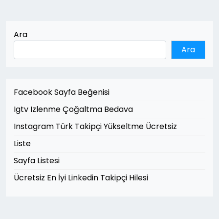
Ara
Ara
Facebook Sayfa Beğenisi
Igtv Izlenme Çoğaltma Bedava
Instagram Türk Takipçi Yükseltme Ücretsiz
Liste
Sayfa Listesi
Ücretsiz En İyi Linkedin Takipçi Hilesi