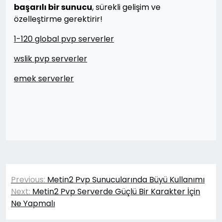
başarılı bir sunucu
, sürekli gelişim ve
özelleştirme gerektirir!
1-120 global pvp serverler
wslik pvp serverler
emek serverler
Yazı
Previous:
Metin2 Pvp Sunucularında Büyü Kullanımı
gezinmesi
Next:
Metin2 Pvp Serverde Güçlü Bir Karakter İçin
Ne Yapmalı