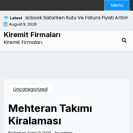
Skip
Menu
to
content
Macbook Satarken Kutu Ve Fatura Fiyati Artirir Mi |
Latest
August 9, 2026
Kiremit Firmaları
Kiremit Firmaları
Uncategorized
Mehteran Takımı
Kiralaması
Posted on
Aralık 13, 2023
by
admin