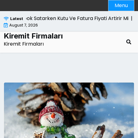
Skip
Menu
to
content
cbook Satarken Kutu Ve Fatura Fiyati Artirir Mi |
Kanun Y
Latest
August 7, 2026
Kiremit Firmaları
Kiremit Firmaları