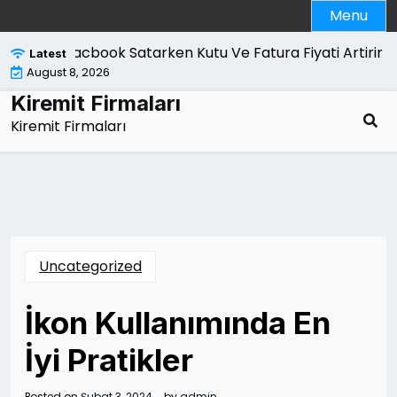
Skip
Menu
to
content
Macbook Satarken Kutu Ve Fatura Fiyati Artirir Mi |
Latest
August 8, 2026
Kiremit Firmaları
Kiremit Firmaları
Uncategorized
İkon Kullanımında En
İyi Pratikler
Posted on
Şubat 3, 2024
by
admin