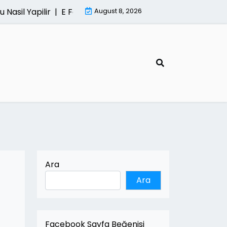
asil Yapilir |
E Fatura Sisteminde Kesintisiz Hizmetin O
August 8, 2026
Ara
Ara
Facebook Sayfa Beğenisi