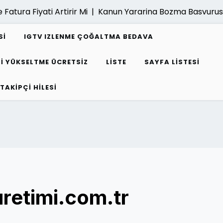
tura Fiyati Artirir Mi |
Kanun Yararina Bozma Basvurusu N
SI
IGTV IZLENME ÇOĞALTMA BEDAVA
I YÜKSELTME ÜCRETSIZ
LISTE
SAYFA LISTESI
 TAKIPÇI HILESI
uretimi.com.tr