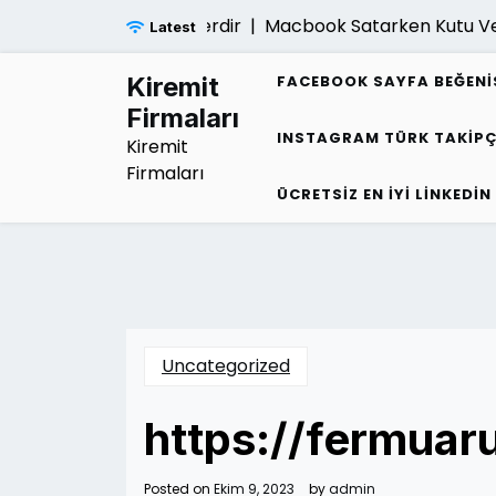
Skip
gimliligi Belirtileri Nelerdir |
Macbook Satarken Kutu Ve Fa
Latest
to
content
Kiremit
FACEBOOK SAYFA BEĞENI
Firmaları
INSTAGRAM TÜRK TAKIPÇ
Kiremit
Firmaları
ÜCRETSIZ EN İYI LINKEDIN
Uncategorized
https://fermuar
Posted on
Ekim 9, 2023
by
admin