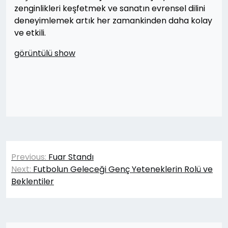
zenginlikleri keşfetmek ve sanatın evrensel dilini
deneyimlemek artık her zamankinden daha kolay
ve etkili.
görüntülü show
Yazı
Previous:
Fuar Standı
gezinmesi
Next:
Futbolun Geleceği Genç Yeteneklerin Rolü ve
Beklentiler