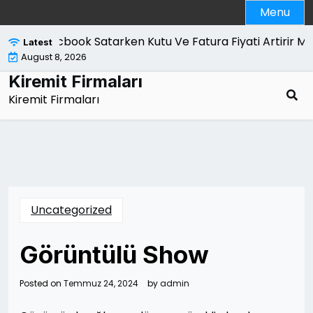
Skip
Menu
to
content
Macbook Satarken Kutu Ve Fatura Fiyati Artirir Mi |
K
Latest
August 8, 2026
Kiremit Firmaları
Kiremit Firmaları
Uncategorized
Görüntülü Show
Posted on
Temmuz 24, 2024
by
admin