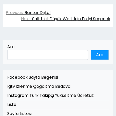
Yazı
Previous:
Rantar Dijital
gezinmesi
Next:
Salt Likit Düşük Watt İçin En İyi Seçenek
Ara
Ara
Facebook Sayfa Beğenisi
Igtv Izlenme Çoğaltma Bedava
Instagram Türk Takipçi Yükseltme Ücretsiz
Liste
Sayfa Listesi