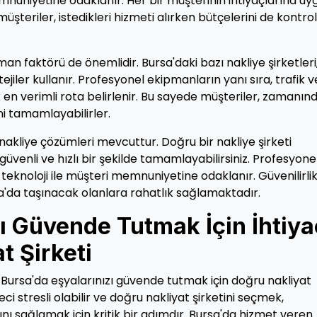
mnuniyetine odaklanır. Her bir müşterinin ihtiyaçlarına uy
müşteriler, istedikleri hizmeti alırken bütçelerini de kontrol
an faktörü de önemlidir. Bursa'daki bazı nakliye şirketleri
tejiler kullanır. Profesyonel ekipmanların yanı sıra, trafik v
 en verimli rota belirlenir. Bu sayede müşteriler, zamanın
ni tamamlayabilirler.
 nakliye çözümleri mevcuttur. Doğru bir nakliye şirketi
üvenli ve hızlı bir şekilde tamamlayabilirsiniz. Profesyone
 teknoloji ile müşteri memnuniyetine odaklanır. Güvenilirli
rsa'da taşınacak olanlara rahatlık sağlamaktadır.
zı Güvende Tutmak İçin İhtiya
 Şirketi
 Bursa'da eşyalarınızı güvende tutmak için doğru nakliyat
ci stresli olabilir ve doğru nakliyat şirketini seçmek,
ını sağlamak için kritik bir adımdır. Bursa'da hizmet veren