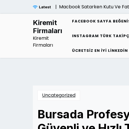
Skip
Macbook Satarken Kutu Ve Fatura Fiy
Latest
to
content
Kiremit
FACEBOOK SAYFA BEĞENI
Firmaları
INSTAGRAM TÜRK TAKIPÇ
Kiremit
Firmaları
ÜCRETSIZ EN İYI LINKEDIN
Uncategorized
Bursada Profesy
Güvenli ve Hızlı