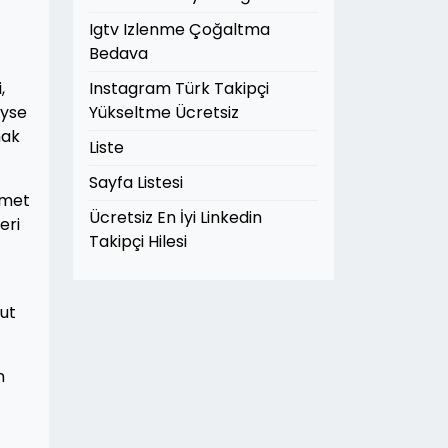
Igtv Izlenme Çoğaltma
Bedava
,
Instagram Türk Takipçi
eyse
Yükseltme Ücretsiz
mak
Liste
Sayfa Listesi
zmet
Ücretsiz En İyi Linkedin
eri
Takipçi Hilesi
ut
n