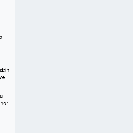
t
za
izin
 ve
sı
unar