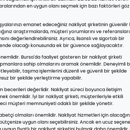
aralarından en uygun olanı seçmek için bazı faktörleri göz
Eşyalarınızı emanet edeceğiniz nakliyat şirketinin güvenilir 
ığınız araştırmalarda, müşteri yorumlarını ve referansları
ı değerlendirebilirsiniz. Ayrıca, lisanslı ve sigortalı bir
üvende olacağı konusunda ek bir güvence sağlayacaktır.
nemlidir. Bursa'da faaliyet gösteren bir nakliyat şirketi
ipmanlara sahip olmalarını aramak önemlidir. Deneyimli b
tleyebilir, taşıma işlemlerini düzenli ve güvenli bir şekilde
suz bir şekilde yerleştirme yapabilir.
m becerileri değerlidir. Nakliyat süreci boyunca iletişim
önemlidir. İyi bir nakliyat şirketi, müşterileriyle etkili
üreci müşteri memnuniyeti odaklı bir şekilde yönetir.
etçi olmaları önemlidir. Nakliyat hizmetleri için alacağın
bütçenize uygun olanı seçebilirsiniz. Ancak en ucuz seçen
 uygun fiyatlı bir nakliyat şirketini bulmak daha önemlidir.