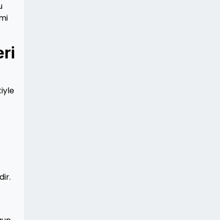
u
imi
ri
iyle
ir.