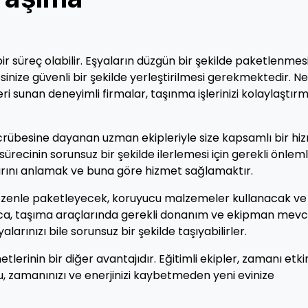
r süreç olabilir. Eşyaların düzgün bir şekilde paketlenmesi
esinize güvenli bir şekilde yerleştirilmesi gerekmektedir. N
ri sunan deneyimli firmalar, taşınma işlerinizi kolaylaştır
 tecrübesine dayanan uzman ekipleriyle size kapsamlı bir hi
sürecinin sorunsuz bir şekilde ilerlemesi için gerekli önleml
açlarını anlamak ve buna göre hizmet sağlamaktır.
ızı özenle paketleyecek, koruyucu malzemeler kullanacak ve
ıca, taşıma araçlarında gerekli donanım ve ekipman mevc
arınızı bile sorunsuz bir şekilde taşıyabilirler.
tlerinin bir diğer avantajıdır. Eğitimli ekipler, zamanı etki
Bu, zamanınızı ve enerjinizi kaybetmeden yeni evinize