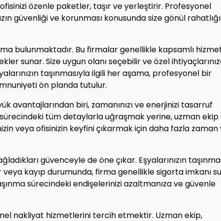
ofisinizi özenle paketler, taşır ve yerleştirir. Profesyonel
ınızın güvenliği ve korunması konusunda size gönül rahatlığı
irma bulunmaktadır. Bu firmalar genellikle kapsamlı hizme
kler sunar. Size uygun olanı seçebilir ve özel ihtiyaçlarını
şyalarınızın taşınmasıyla ilgili her aşama, profesyonel bir
mnuniyeti ön planda tutulur.
k avantajlarından biri, zamanınızı ve enerjinizi tasarruf
sürecindeki tüm detaylarla uğraşmak yerine, uzman ekip s
nizin veya ofisinizin keyfini çıkarmak için daha fazla zaman
ağladıkları güvenceyle de öne çıkar. Eşyalarınızın taşınma
r veya kayıp durumunda, firma genellikle sigorta imkanı s
aşınma sürecindeki endişelerinizi azaltmanıza ve güvenle
el nakliyat hizmetlerini tercih etmektir. Uzman ekip,