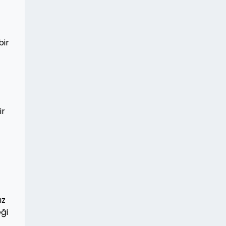
bir
ir
ız
eği