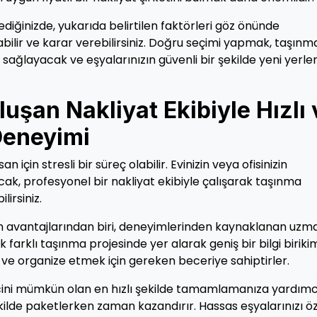
diğinizde, yukarıda belirtilen faktörleri göz önünde
abilir ve karar verebilirsiniz. Doğru seçimi yapmak, taşınm
i sağlayacak ve eşyalarınızın güvenli bir şekilde yeni yerle
uşan Nakliyat Ekibiyle Hızlı 
Deneyimi
n için stresli bir süreç olabilir. Evinizin veya ofisinizin
 Ancak, profesyonel bir nakliyat ekibiyle çalışarak taşınma
lirsiniz.
manın avantajlarından biri, deneyimlerinden kaynaklanan uzm
ok farklı taşınma projesinde yer alarak geniş bir bilgi biriki
k ve organize etmek için gereken beceriye sahiptirler.
ecini mümkün olan en hızlı şekilde tamamlamanıza yardımc
şekilde paketlerken zaman kazandırır. Hassas eşyalarınızı ö