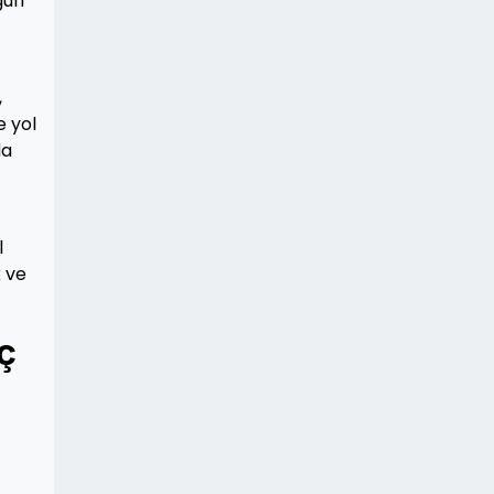
gun
,
e yol
da
l
k ve
ç