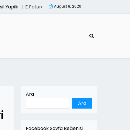
ilir |
E Fatura Sisteminde Kesintisiz Hizmetin Onemi |
August 8, 2026
Mi
Ara
Ara
i
Facebook Sayfa Beğenisi