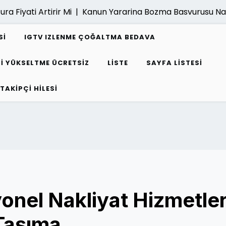
ati Artirir Mi |
Kanun Yararina Bozma Basvurusu Nasil Yap
SI
IGTV IZLENME ÇOĞALTMA BEDAVA
I YÜKSELTME ÜCRETSIZ
LISTE
SAYFA LISTESI
 TAKIPÇI HILESI
onel Nakliyat Hizmetler
 Taşıma