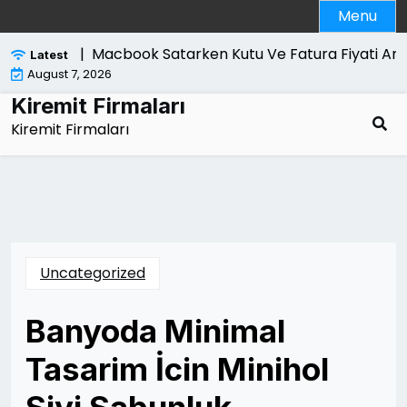
Skip
Menu
to
content
ri Nelerdir |
Macbook Satarken Kutu Ve Fatura Fiyati Artiri
Latest
August 7, 2026
Kiremit Firmaları
Kiremit Firmaları
Uncategorized
Banyoda Minimal
Tasarim İcin Minihol