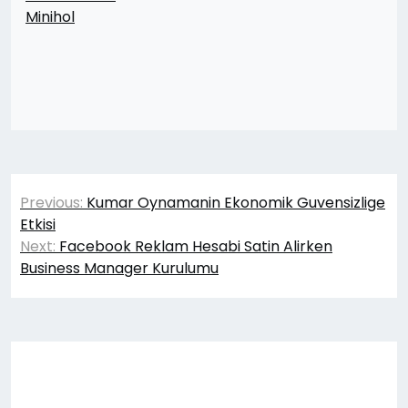
Minihol
Yazı
Previous:
Kumar Oynamanin Ekonomik Guvensizlige
gezinmesi
Etkisi
Next:
Facebook Reklam Hesabi Satin Alirken
Business Manager Kurulumu