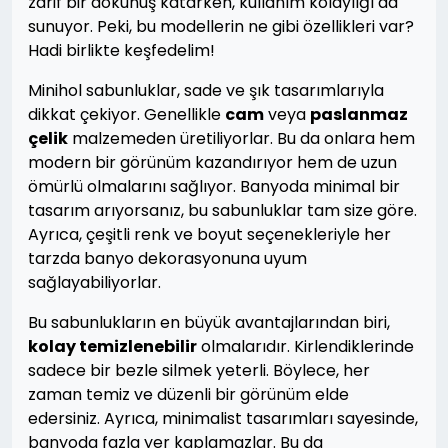
zarif bir dokunuş katarken, kullanım kolaylığı da
sunuyor. Peki, bu modellerin ne gibi özellikleri var?
Hadi birlikte keşfedelim!
Minihol sabunluklar, sade ve şık tasarımlarıyla
dikkat çekiyor. Genellikle
cam
veya
paslanmaz
çelik
malzemeden üretiliyorlar. Bu da onlara hem
modern bir görünüm kazandırıyor hem de uzun
ömürlü olmalarını sağlıyor. Banyoda minimal bir
tasarım arıyorsanız, bu sabunluklar tam size göre.
Ayrıca, çeşitli renk ve boyut seçenekleriyle her
tarzda banyo dekorasyonuna uyum
sağlayabiliyorlar.
Bu sabunlukların en büyük avantajlarından biri,
kolay temizlenebilir
olmalarıdır. Kirlendiklerinde
sadece bir bezle silmek yeterli. Böylece, her
zaman temiz ve düzenli bir görünüm elde
edersiniz. Ayrıca, minimalist tasarımları sayesinde,
banyoda fazla yer kaplamazlar. Bu da