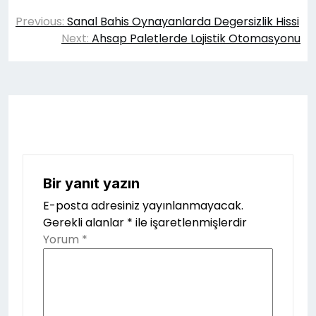
Yazı
Previous:
Sanal Bahis Oynayanlarda Degersizlik Hissi
gezinmesi
Next:
Ahsap Paletlerde Lojistik Otomasyonu
Bir yanıt yazın
E-posta adresiniz yayınlanmayacak.
Gerekli alanlar
*
ile işaretlenmişlerdir
Yorum
*