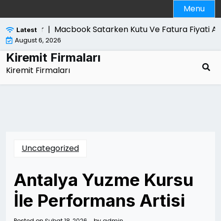
Skip
Menu
to
content
eri Nelerdir |
Macbook Satarken Kutu Ve Fatura Fiyati Arti
Latest
August 6, 2026
Kiremit Firmaları
Kiremit Firmaları
Uncategorized
Antalya Yuzme Kursu
İle Performans Artisi
Posted on
Şubat 18, 2026
by
admin