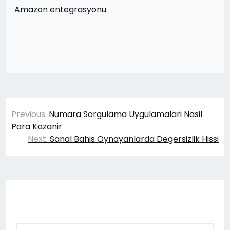
Amazon entegrasyonu
Yazı
Previous:
Numara Sorgulama Uygulamalari Nasil
gezinmesi
Para Kazanir
Next:
Sanal Bahis Oynayanlarda Degersizlik Hissi