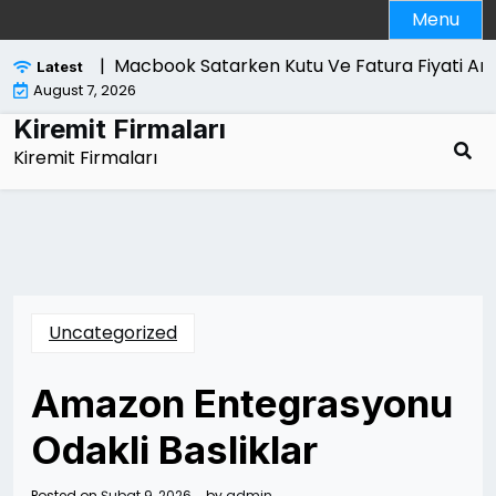
Skip
Menu
to
content
ri Nelerdir |
Macbook Satarken Kutu Ve Fatura Fiyati Artir
Latest
August 7, 2026
Kiremit Firmaları
Kiremit Firmaları
Uncategorized
Amazon Entegrasyonu
Odakli Basliklar
Posted on
Şubat 9, 2026
by
admin