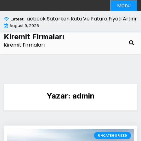
Skip
Menu
to
content
Macbook Satarken Kutu Ve Fatura Fiyati Artirir Mi |
Kan
Latest
August 9, 2026
Kiremit Firmaları
Kiremit Firmaları
Yazar:
admin
UNCATEGORIZED